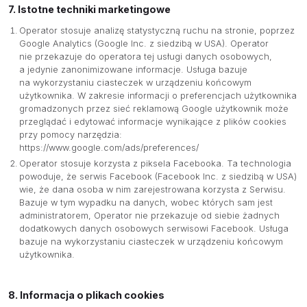
7. Istotne techniki marketingowe
Operator stosuje analizę statystyczną ruchu na stronie, poprzez
O NAS
Google Analytics (Google Inc. z siedzibą w USA). Operator
nie przekazuje do operatora tej usługi danych osobowych,
OFERTA
a jedynie zanonimizowane informacje. Usługa bazuje
na wykorzystaniu ciasteczek w urządzeniu końcowym
PRODUCENCI
użytkownika. W zakresie informacji o preferencjach użytkownika
gromadzonych przez sieć reklamową Google użytkownik może
BAZA WIEDZY
przeglądać i edytować informacje wynikające z plików cookies
przy pomocy narzędzia:
KONTAKT
https://www.google.com/ads/preferences/
Operator stosuje korzysta z piksela Facebooka. Ta technologia
powoduje, że serwis Facebook (Facebook Inc. z siedzibą w USA)
wie, że dana osoba w nim zarejestrowana korzysta z Serwisu.
Bazuje w tym wypadku na danych, wobec których sam jest
administratorem, Operator nie przekazuje od siebie żadnych
dodatkowych danych osobowych serwisowi Facebook. Usługa
bazuje na wykorzystaniu ciasteczek w urządzeniu końcowym
użytkownika.
8. Informacja o plikach cookies