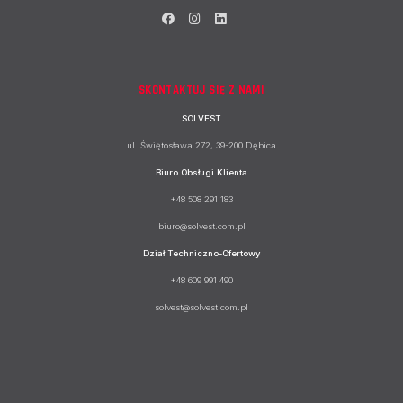
SKONTAKTUJ SIĘ Z NAMI
SOLVEST
ul. Świętosława 272, 39-200 Dębica
Biuro Obsługi Klienta
+48 508 291 183
biuro@solvest.com.pl
Dział Techniczno-Ofertowy
+48 609 991 490
solvest@solvest.com.pl