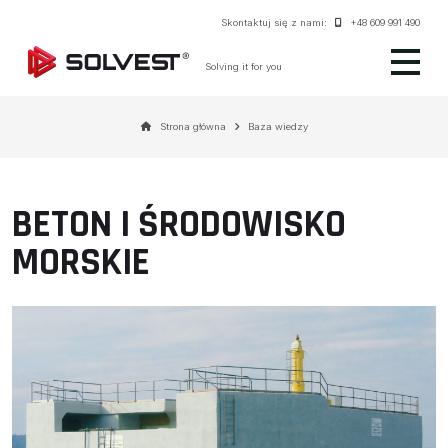
Skontaktuj się z nami:
+48 609 991 490
Solving it for you
Strona główna
Baza wiedzy
BETON I ŚRODOWISKO
MORSKIE