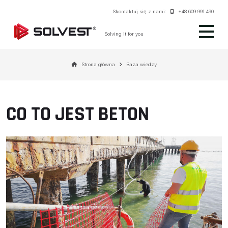
Skontaktuj się z nami:
+48 609 991 490
Solving it for you
Strona główna
Baza wiedzy
CO TO JEST BETON