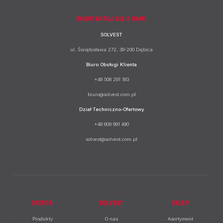
SKONTAKTUJ SIĘ Z NAMI
SOLVEST
ul. Świętosława 272, 39-200 Dębica
Biuro Obsługi Klienta
+48 508 291 183
biuro@solvest.com.pl
Dział Techniczno-Ofertowy
+48 609 991 490
solvest@solvest.com.pl
OFERTA
SOLVEST
SKLEP
Produkty
O nas
Asortyment