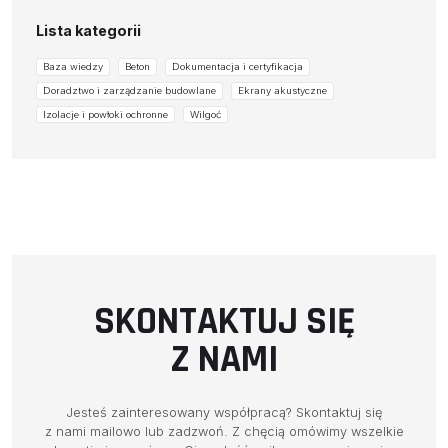
Lista kategorii
Baza wiedzy
Beton
Dokumentacja i certyfikacja
Doradztwo i zarządzanie budowlane
Ekrany akustyczne
Izolacje i powłoki ochronne
Wilgoć
SKONTAKTUJ SIĘ
O NAS
Z NAMI
OFERTA
PRODUCENCI
Jesteś zainteresowany współpracą? Skontaktuj się
z nami mailowo lub zadzwoń. Z chęcią omówimy wszelkie