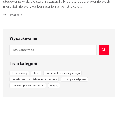
stosowane w dzisiejszych czasach. Niestety oddziaływanie wody
morskiej nie wpływa korzystnie na konstrukcję…
OFERTA
Czytaj dalej
PRODUCENCI
BAZA WIEDZY
Wyszukiwanie
KONTAKT
Szukaj
Lista kategorii
Baza wiedzy
Beton
Dokumentacja i certyfikacja
Doradztwo i zarządzanie budowlane
Ekrany akustyczne
Izolacje i powłoki ochronne
Wilgoć