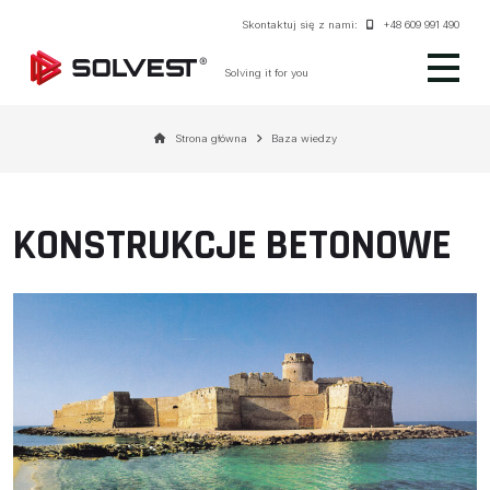
Skontaktuj się z nami:
+48 609 991 490
Solving it for you
Strona główna
Baza wiedzy
KONSTRUKCJE BETONOWE