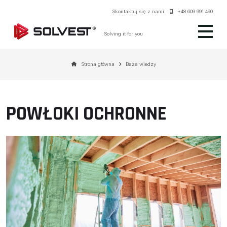
Skontaktuj się z nami:
+48 609 991 490
Solving it for you
Strona główna
Baza wiedzy
POWŁOKI OCHRONNE