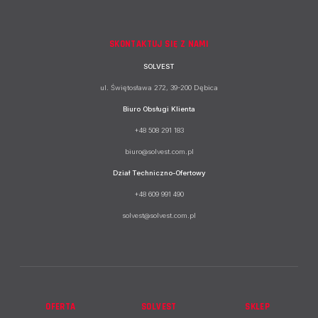
SKONTAKTUJ SIĘ Z NAMI
SOLVEST
ul. Świętosława 272, 39-200 Dębica
Biuro Obsługi Klienta
+48 508 291 183
biuro@solvest.com.pl
Dział Techniczno-Ofertowy
+48 609 991 490
solvest@solvest.com.pl
OFERTA
SOLVEST
SKLEP