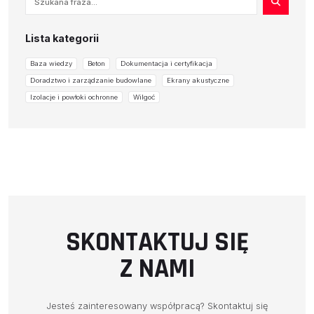
Lista kategorii
Baza wiedzy
Beton
Dokumentacja i certyfikacja
Doradztwo i zarządzanie budowlane
Ekrany akustyczne
Izolacje i powłoki ochronne
Wilgoć
SKONTAKTUJ SIĘ
O NAS
Z NAMI
OFERTA
PRODUCENCI
Jesteś zainteresowany współpracą? Skontaktuj się