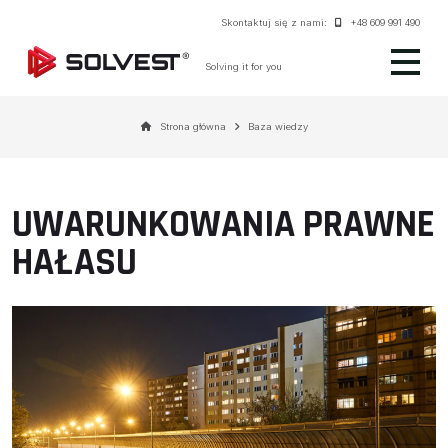
Skontaktuj się z nami:
+48 609 991 490
Solving it for you
Strona główna
Baza wiedzy
UWARUNKOWANIA PRAWNE
HAŁASU