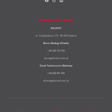
SKONTAKTUJ SIĘ Z NAMI
SOLVEST
ul. Świętosława 272, 39-200 Dębica
Biuro Obsługi Klienta
+48 508 291 183
biuro@solvest.com.pl
Dział Techniczno-Ofertowy
+48 609 991 490
solvest@solvest.com.pl