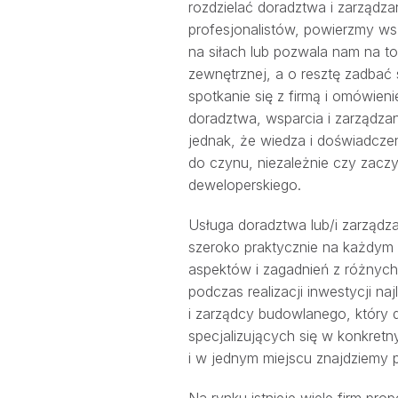
rozdzielać doradztwa i zarządza
profesjonalistów, powierzmy wsz
na siłach lub pozwala nam na to
zewnętrznej, a o resztę zadbać
spotkanie się z firmą i omówien
doradztwa, wsparcia i zarządz
jednak, że wiedza i doświadczen
do czynu, niezależnie czy zac
deweloperskiego.
Usługa doradztwa lub/i zarządza
szeroko praktycznie na każdym e
aspektów i zagadnień z różnych
podczas realizacji inwestycji 
i zarządcy budowlanego, który 
specjalizujących się w konkret
i w jednym miejscu znajdziemy 
Na rynku istnieje wiele firm pr