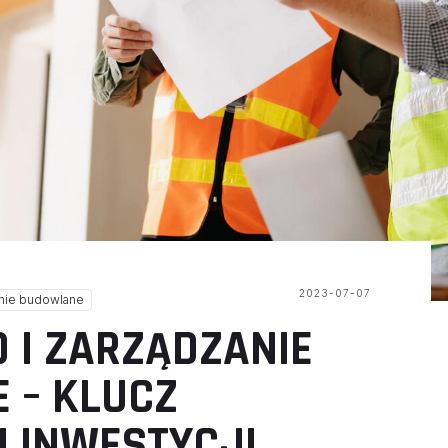
2023-07-07
anie budowlane
 I ZARZĄDZANIE
 – KLUCZ
 INWESTYCJI