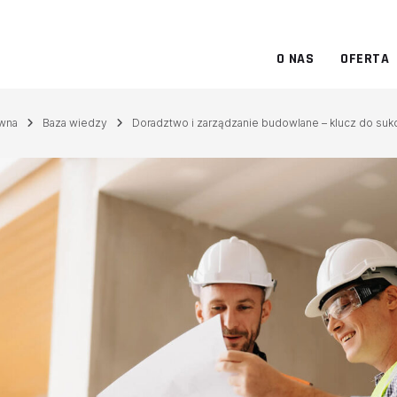
O NAS
OFERTA
ówna
Baza wiedzy
Doradztwo i zarządzanie budowlane – klucz do suk