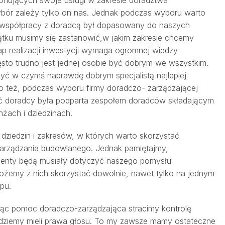
bór zależy tylko on nas. Jednak podczas wyboru warto
 współpracy z doradcą był dopasowany do naszych
tku musimy się zastanowić,w jakim zakresie chcemy
p realizacji inwestycji wymaga ogromnej wiedzy
ęsto trudno jest jednej osobie być dobrym we wszystkim.
y być w czymś naprawdę dobrym specjalistą najlepiej
go też, podczas wyboru firmy doradczo- zarządzającej
ć doradcy była podparta zespołem doradców składającym
nżach i dziedzinach.
dziedzin i zakresów, w których warto skorzystać
zarządzania budowlanego. Jednak pamiętajmy,
menty będą musiały dotyczyć naszego pomysłu
 możemy z nich skorzystać dowolnie, nawet tylko na jednym
pu.
ając pomoc doradczo-zarządzająca stracimy kontrolę
ędziemy mieli prawa głosu. To my zawsze mamy ostateczne