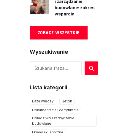
i zarządzanie
budowlane: zakres
wsparcia
ZOBACZ WSZYSTKIE
Wyszukiwanie
Szukaj
Lista kategorii
Baza wiedzy
Beton
Dokumentacja i certyfikacja
Doradztwo i zarządzanie
budowlane
Ekrany akustyczne