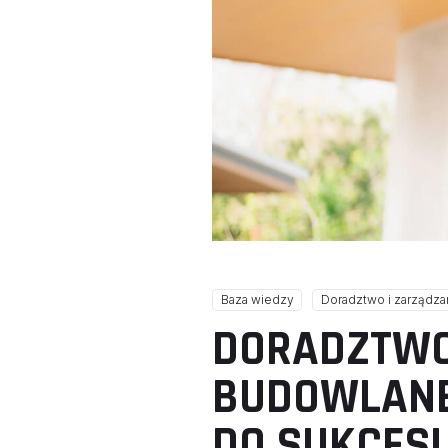
Baza wiedzy
Doradztwo i zarządz
DORADZTWO
BUDOWLANE
DO SUKCESU