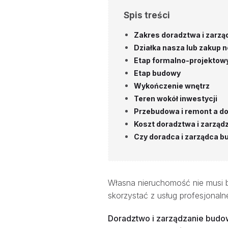
Spis treści
Zakres doradztwa i zarzą
Działka nasza lub zakup 
Etap formalno-projektowy
Etap budowy
Wykończenie wnętrz
Teren wokół inwestycji
Przebudowa i remont a d
Koszt doradztwa i zarzą
Czy doradca i zarządca b
Własna nieruchomość nie musi b
skorzystać z usług profesjonal
Doradztwo i zarządzanie budo