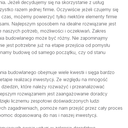
nia. Jeżeli decydujemy się na skorzystanie z usług
ystko razem jednej firmie. Oczywiście jeżeli czujemy się
 czas, możemy powierzyć tylko niektóre elementy firmie
 sami. Najlepszym sposobem na idealne rozwiązanie jest
ie naszych potrzeb, możliwości i oczekiwań. Zakres
ania budowlanego może być różny. Nie zapominajmy
ie jest potrzebne już na etapie przejścia od pomysłu
zynamy budowę od samego początku, czy od stanu
nia budowlanego obejmuje wiele kwestii i sięga bardzo
tapie realizacji inwestycji. Ze względu na mnogość
 dziedzin, które należy rozważyć i przeanalizować
najlepszym rozwiązaniem jest zaangażowanie doradcy
dzięki licznemu zespołowi doświadczonych ludzi
nych zagadnieniach, pomoże nam przejść przez cały proces
pomoc dopasowaną do nas i naszej inwestycji.
oponujących swoje usługi w zakresie doradztwa