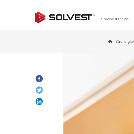
Solving it for you
Strona gł