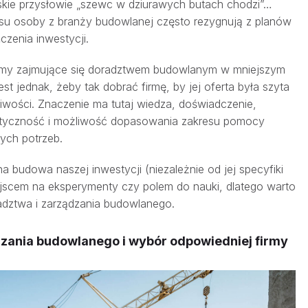
skie przysłowie „szewc w dziurawych butach chodzi”…
su osoby z branży budowlanej często rezygnują z planów
zenia inwestycji.
irmy zajmujące się doradztwem budowlanym w mniejszym
st jednak, żeby tak dobrać firmę, by jej oferta była szyta
iwości. Znaczenie ma tutaj wiedza, doświadczenie,
astyczność i możliwość dopasowania zakresu pomocy
ych potrzeb.
 budowa naszej inwestycji (niezależnie od jej specyfiki
iejscem na eksperymenty czy polem do nauki, dlatego warto
radztwa i zarządzania budowlanego.
dzania budowlanego i wybór odpowiedniej firmy