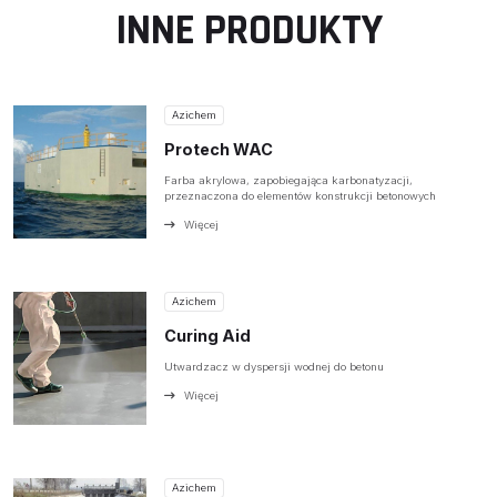
INNE PRODUKTY
O NAS
OFERTA
PRODUCENCI
Azichem
BAZA WIEDZY
Protech WAC
Farba akrylowa, zapobiegająca karbonatyzacji,
KONTAKT
przeznaczona do elementów konstrukcji betonowych
Więcej
Azichem
Curing Aid
Utwardzacz w dyspersji wodnej do betonu
Więcej
Azichem