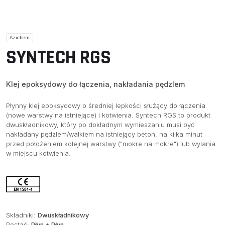
Azichem
SYNTECH RGS
Klej epoksydowy do łączenia, nakładania pędzlem
Płynny klej epoksydowy o średniej lepkości służący do łączenia
(nowe warstwy na istniejące) i kotwienia. Syntech RGS to produkt
dwuskładnikowy, który po dokładnym wymieszaniu musi być
nakładany pędzlem/wałkiem na istniejący beton, na kilka minut
przed położeniem kolejnej warstwy ("mokre na mokre") lub wylania
w miejscu kotwienia.
Składniki:
Dwuskładnikowy
Postać:
Płyn + Płyn