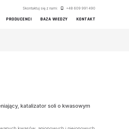
Skontaktuj się z nami:
+48 609 991 490
PRODUCENCI
BAZA WIEDZY
KONTAKT
iający, katalizator soli o kwasowym
owanych kwasów, anionowych i niejonowych