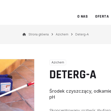
O NAS
OFERTA
Strona główna
Azichem
Deterg-A
Azichem
DETERG-A
Środek czyszczący, odkamien
pH
Skoncentrowany roztwór zbufor