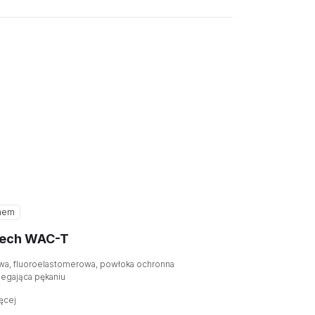
hem
tech WAC-T
wa, fluoroelastomerowa, powłoka ochronna
egająca pękaniu
ęcej