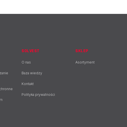
SOLVEST
SKLEP
O nas
Asortyment
zanie
Baza wiedzy
Kontakt
ochronne
Polityka prywatności
em
e