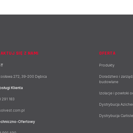
AKTUJ SIĘ Z NAMI
OFERTA
ST
Produkty
ętosława 272, 39-200 Dębica
Doradztwo i zarząd
budowlane
bsługi Klienta
Izolacje i powłoki 
 291 183
Dystrybucja Azich
olvest.com.pl
Dystrybucja Carlisl
echniczno-Ofertowy
9 991 490