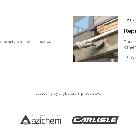
Azic
Repa
eoplastyczna, bezskurczowa,
Tiksot
cemen
Wi
Jesteśmy dystrybutorem produktów: