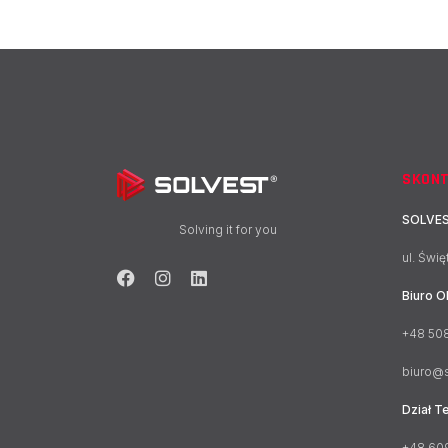
SKONT
SOLVE
Solving it for you
ul. Świ
Biuro O
+48 508
biuro@s
Dział T
+48 60