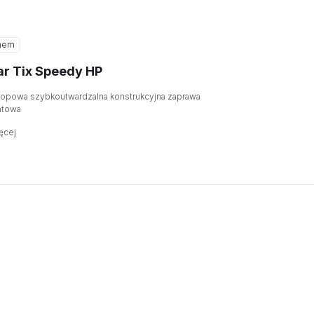
hem
r Tix Speedy HP
ropowa szybkoutwardzalna konstrukcyjna zaprawa
towa
ęcej