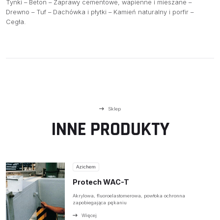
Tynki – Beton – Zaprawy cementowe, wapienne i mieszane –
Drewno – Tuf – Dachówka i płytki – Kamień naturalny i porfir –
BAZA WIEDZY
Cegła.
KONTAKT
Sklep
INNE PRODUKTY
Azichem
Protech WAC-T
Akrylowa, fluoroelastomerowa, powłoka ochronna
zapobiegająca pękaniu
Więcej