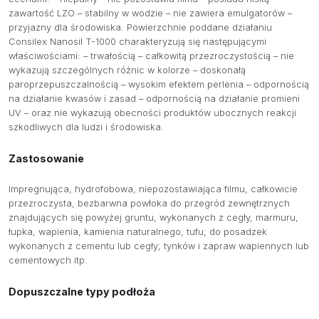
zawartość LZO – stabilny w wodzie – nie zawiera emulgatorów –
przyjazny dla środowiska. Powierzchnie poddane działaniu
Consilex Nanosil T-1000 charakteryzują się następującymi
właściwościami: – trwałością – całkowitą przezroczystością – nie
wykazują szczególnych różnic w kolorze – doskonałą
paroprzepuszczalnością – wysokim efektem perlenia – odpornością
na działanie kwasów i zasad – odpornością na działanie promieni
UV – oraz nie wykazują obecności produktów ubocznych reakcji
szkodliwych dla ludzi i środowiska.
Zastosowanie
Impregnująca, hydrofobowa, niepozostawiająca filmu, całkowicie
przezroczysta, bezbarwna powłoka do przegród zewnętrznych
znajdujących się powyżej gruntu, wykonanych z cegły, marmuru,
łupka, wapienia, kamienia naturalnego, tufu; do posadzek
wykonanych z cementu lub cegły; tynków i zapraw wapiennych lub
O NAS
cementowych itp.
OFERTA
Dopuszczalne typy podłoża
PRODUCENCI