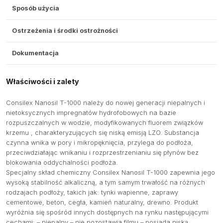
Sposób użycia
Ostrzeżenia i środki ostrożności
Dokumentacja
Właściwości i zalety
Consilex Nanosil T-1000 należy do nowej generacji niepalnych i
nietoksycznych impregnatów hydrofobowych na bazie
rozpuszczalnych w wodzie, modyfikowanych fluorem związków
krzemu , charakteryzujących się niską emisją LZO. Substancja
czynna wnika w pory i mikropęknięcia, przylega do podłoża,
przeciwdziałając wnikaniu i rozprzestrzenianiu się płynów bez
blokowania oddychalności podłoża.
Specjalny skład chemiczny Consilex Nanosil T-1000 zapewnia jego
wysoką stabilność alkaliczną, a tym samym trwałość na różnych
rodzajach podłoży, takich jak: tynki wapienne, zaprawy
cementowe, beton, cegła, kamień naturalny, drewno. Produkt
wyróżnia się spośród innych dostępnych na rynku następującymi
cechami: – niepalny – nie pozostawia filmu – posiada niską