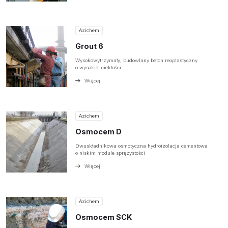
Azichem
Grout 6
Wysokowytrzymały, budowlany beton reoplastyczny
o wysokiej ciekłości
Więcej
Azichem
Osmocem D
Dwuskładnikowa osmotyczna hydroizolacja cementowa
o niskim module sprężystości
Więcej
Azichem
Osmocem SCK