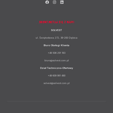
SKONTAKTUJ SIĘ Z NAMI
SOLVEST
ul. Świętosława 272, 39-200 Dębica
Biuro Obsługi Klienta
+48 508 291 183
biuro@solvest.com.pl
Dział Techniczno-Ofertowy
+48 609 991 490
solvest@solvest.com.pl