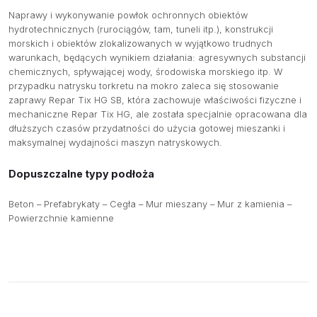
Naprawy i wykonywanie powłok ochronnych obiektów
hydrotechnicznych (rurociągów, tam, tuneli itp.), konstrukcji
O NAS
morskich i obiektów zlokalizowanych w wyjątkowo trudnych
warunkach, będących wynikiem działania: agresywnych substancji
OFERTA
chemicznych, spływającej wody, środowiska morskiego itp. W
przypadku natrysku torkretu na mokro zaleca się stosowanie
PRODUCENCI
zaprawy Repar Tix HG SB, która zachowuje właściwości fizyczne i
mechaniczne Repar Tix HG, ale została specjalnie opracowana dla
BAZA WIEDZY
dłuższych czasów przydatności do użycia gotowej mieszanki i
maksymalnej wydajności maszyn natryskowych.
KONTAKT
Dopuszczalne typy podłoża
Beton – Prefabrykaty – Cegła – Mur mieszany – Mur z kamienia –
Powierzchnie kamienne