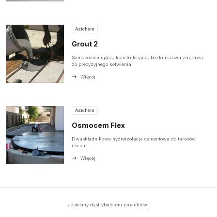
Azichem
Grout 2
Samopoziomująca, konstrukcyjna, bezkurczowa zaprawa
do precyzyjnego kotwienia
Więcej
Azichem
Osmocem Flex
Dwuskładnikowa hydroizolacja cementowa do tarasów
i ścian
Więcej
Jesteśmy dystrybutorem produktów: