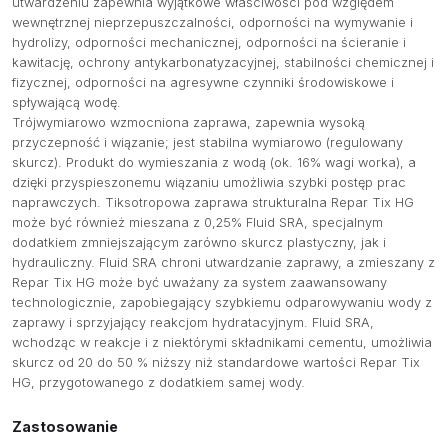
utwardzeniu zapewnia wyjątkowe właściwości pod względem
wewnętrznej nieprzepuszczalności, odporności na wymywanie i
hydrolizy, odporności mechanicznej, odporności na ścieranie i
kawitację, ochrony antykarbonatyzacyjnej, stabilności chemicznej i
fizycznej, odporności na agresywne czynniki środowiskowe i
spływającą wodę.
Trójwymiarowo wzmocniona zaprawa, zapewnia wysoką
przyczepność i wiązanie; jest stabilna wymiarowo (regulowany
skurcz). Produkt do wymieszania z wodą (ok. 16% wagi worka), a
dzięki przyspieszonemu wiązaniu umożliwia szybki postęp prac
naprawczych. Tiksotropowa zaprawa strukturalna Repar Tix HG
może być również mieszana z 0,25% Fluid SRA, specjalnym
dodatkiem zmniejszającym zarówno skurcz plastyczny, jak i
hydrauliczny. Fluid SRA chroni utwardzanie zaprawy, a zmieszany z
Repar Tix HG może być uważany za system zaawansowany
technologicznie, zapobiegający szybkiemu odparowywaniu wody z
zaprawy i sprzyjający reakcjom hydratacyjnym. Fluid SRA,
wchodząc w reakcje i z niektórymi składnikami cementu, umożliwia
skurcz od 20 do 50 % niższy niż standardowe wartości Repar Tix
HG, przygotowanego z dodatkiem samej wody.
Zastosowanie