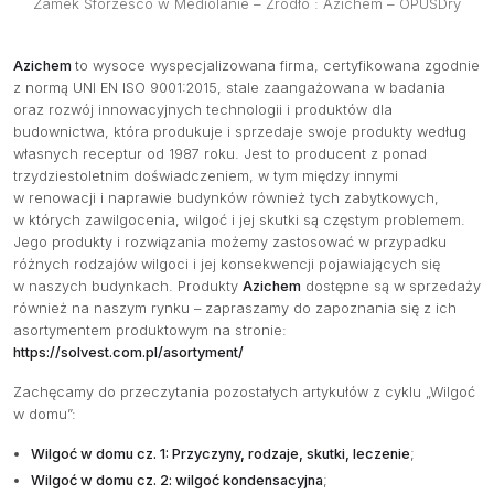
Zamek Sforzesco w Mediolanie – Źródło : Azichem – OPUSDry
Azichem
to wysoce wyspecjalizowana firma, certyfikowana zgodnie
z normą UNI EN ISO 9001:2015, stale zaangażowana w badania
oraz rozwój innowacyjnych technologii i produktów dla
budownictwa, która produkuje i sprzedaje swoje produkty według
własnych receptur od 1987 roku. Jest to producent z ponad
trzydziestoletnim doświadczeniem, w tym między innymi
w renowacji i naprawie budynków również tych zabytkowych,
w których zawilgocenia, wilgoć i jej skutki są częstym problemem.
Jego produkty i rozwiązania możemy zastosować w przypadku
różnych rodzajów wilgoci i jej konsekwencji pojawiających się
w naszych budynkach. Produkty
Azichem
dostępne są w sprzedaży
również na naszym rynku – zapraszamy do zapoznania się z ich
asortymentem produktowym na stronie:
https://solvest.com.pl/asortyment/
Zachęcamy do przeczytania pozostałych artykułów z cyklu „Wilgoć
w domu”:
Wilgoć w domu cz. 1: Przyczyny, rodzaje, skutki, leczenie
;
Wilgoć w domu cz. 2: wilgoć kondensacyjna
;