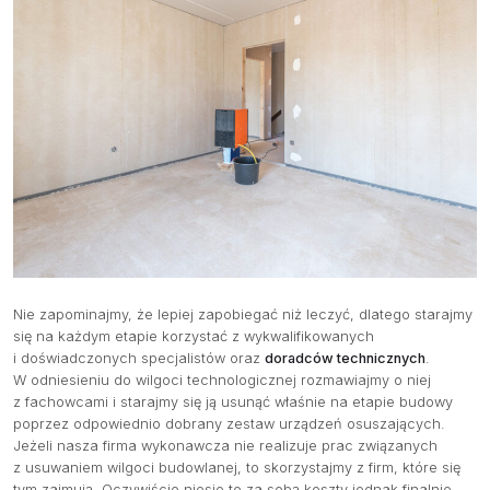
O NAS
OFERTA
PRODUCENCI
BAZA WIEDZY
KONTAKT
Nie zapominajmy, że lepiej zapobiegać niż leczyć, dlatego starajmy
się na każdym etapie korzystać z wykwalifikowanych
i doświadczonych specjalistów oraz
doradców technicznych
.
W odniesieniu do wilgoci technologicznej rozmawiajmy o niej
z fachowcami i starajmy się ją usunąć właśnie na etapie budowy
poprzez odpowiednio dobrany zestaw urządzeń osuszających.
Jeżeli nasza firma wykonawcza nie realizuje prac związanych
z usuwaniem wilgoci budowlanej, to skorzystajmy z firm, które się
tym zajmują. Oczywiście niesie to za sobą koszty jednak finalnie