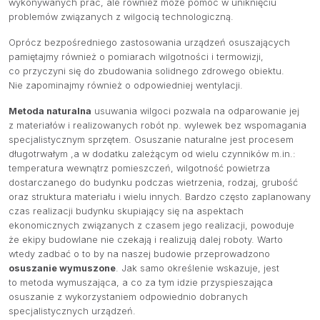
wykonywanych prac, ale również może pomóc w uniknięciu
problemów związanych z wilgocią technologiczną.
Oprócz bezpośredniego zastosowania urządzeń osuszających
pamiętajmy również o pomiarach wilgotności i termowizji,
co przyczyni się do zbudowania solidnego zdrowego obiektu.
Nie zapominajmy również o odpowiedniej wentylacji.
Metoda naturalna
usuwania wilgoci pozwala na odparowanie jej
z materiałów i realizowanych robót np. wylewek bez wspomagania
specjalistycznym sprzętem. Osuszanie naturalne jest procesem
długotrwałym ,a w dodatku zależącym od wielu czynników m.in.:
temperatura wewnątrz pomieszczeń, wilgotność powietrza
dostarczanego do budynku podczas wietrzenia, rodzaj, grubość
oraz struktura materiału i wielu innych. Bardzo często zaplanowany
czas realizacji budynku skupiający się na aspektach
ekonomicznych związanych z czasem jego realizacji, powoduje
że ekipy budowlane nie czekają i realizują dalej roboty. Warto
wtedy zadbać o to by na naszej budowie przeprowadzono
osuszanie wymuszone
. Jak samo określenie wskazuje, jest
to metoda wymuszająca, a co za tym idzie przyspieszająca
osuszanie z wykorzystaniem odpowiednio dobranych
specjalistycznych urządzeń.