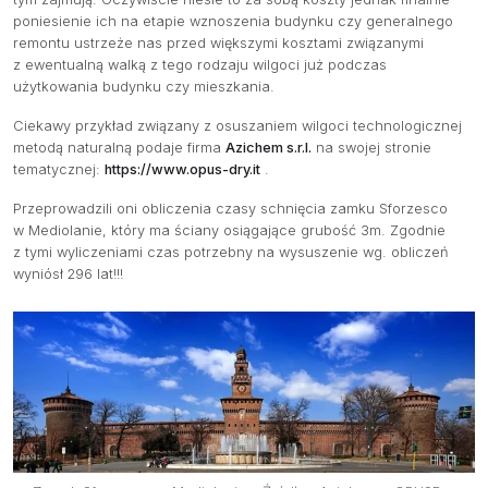
poniesienie ich na etapie wznoszenia budynku czy generalnego
remontu ustrzeże nas przed większymi kosztami związanymi
z ewentualną walką z tego rodzaju wilgoci już podczas
użytkowania budynku czy mieszkania.
Ciekawy przykład związany z osuszaniem wilgoci technologicznej
metodą naturalną podaje firma
Azichem s.r.l.
na swojej stronie
tematycznej:
https://www.opus-dry.it
.
Przeprowadzili oni obliczenia czasy schnięcia zamku Sforzesco
w Mediolanie, który ma ściany osiągające grubość 3m. Zgodnie
z tymi wyliczeniami czas potrzebny na wysuszenie wg. obliczeń
wyniósł 296 lat!!!