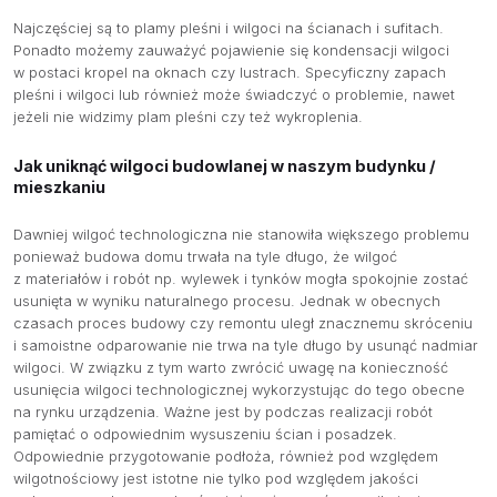
Najczęściej są to plamy pleśni i wilgoci na ścianach i sufitach.
Ponadto możemy zauważyć pojawienie się kondensacji wilgoci
w postaci kropel na oknach czy lustrach. Specyficzny zapach
pleśni i wilgoci lub również może świadczyć o problemie, nawet
jeżeli nie widzimy plam pleśni czy też wykroplenia.
Jak uniknąć wilgoci budowlanej w naszym budynku /
mieszkaniu
Dawniej wilgoć technologiczna nie stanowiła większego problemu
ponieważ budowa domu trwała na tyle długo, że wilgoć
z materiałów i robót np. wylewek i tynków mogła spokojnie zostać
usunięta w wyniku naturalnego procesu. Jednak w obecnych
czasach proces budowy czy remontu uległ znacznemu skróceniu
i samoistne odparowanie nie trwa na tyle długo by usunąć nadmiar
wilgoci. W związku z tym warto zwrócić uwagę na konieczność
usunięcia wilgoci technologicznej wykorzystując do tego obecne
na rynku urządzenia. Ważne jest by podczas realizacji robót
pamiętać o odpowiednim wysuszeniu ścian i posadzek.
Odpowiednie przygotowanie podłoża, również pod względem
wilgotnościowy jest istotne nie tylko pod względem jakości