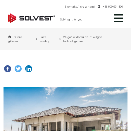
Skontaktuj się z nami:
+48 609 991 490
Solving it for you
Strona
Baza
Wilgoć w domu cz. 5: wilgoć
główna
wiedzy
technologiczna