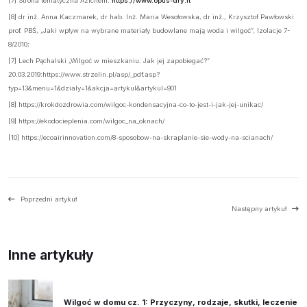
[7] Strona tematyczna Azichem:
https://www.opus-dry.it
[8] dr inż. Anna Kaczmarek, dr hab. Inż. Maria Wesołowska, dr inż., Krzysztof Pawłowski
prof. PBŚ, „Jaki wpływ na wybrane materiały budowlane mają woda i wilgoć”, Izolacje 7-
8/2010;
[7] Lech Pąchalski „Wilgoć w mieszkaniu. Jak jej zapobiegać?”
20.03.2019:https://www.strzelin.pl/asp/_pdf.asp?
typ=13&menu=1&dzialy=1&akcja=artykul&artykul=901
[8] https://krokdozdrowia.com/wilgoc-kondensacyjna-co-to-jest-i-jak-jej-unikac/
[9] https://ekodocieplenia.com/wilgoc_na_oknach/
[10] https://ecoairinnovation.com/8-sposobow-na-skraplanie-sie-wody-na-scianach/
Poprzedni artykuł
Następny artykuł
Inne artykuły
Wilgoć w domu cz. 1: Przyczyny, rodzaje, skutki, leczenie