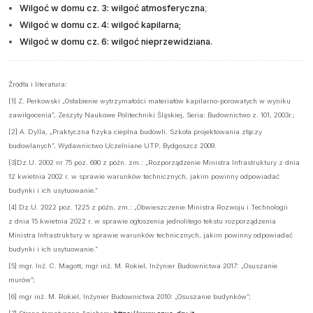
Wilgoć w domu cz. 3: wilgoć atmosferyczna
;
Wilgoć w domu cz. 4: wilgoć kapilarna;
Wilgoć w domu cz. 6: wilgoć nieprzewidziana.
Źródła i literatura:
[1] Z. Perkowski „Osłabienie wytrzymałości materiałów kapilarno-porowatych w wyniku
zawilgocenia”, Zeszyty Naukowe Politechniki Śląskiej, Seria: Budownictwo z. 101, 2003r.;
[2] A. Dylla, „Praktyczna fizyka cieplna budowli. Szkoła projektowania złączy
budowlanych”, Wydawnictwo Uczelniane UTP, Bydgoszcz 2009.
[3]Dz.U. 2002 nr 75 poz. 690 z późn. zm.: „Rozporządzenie Ministra Infrastruktury z dnia
12 kwietnia 2002 r. w sprawie warunków technicznych, jakim powinny odpowiadać
budynki i ich usytuowanie.”
[4] Dz.U. 2022 poz. 1225 z późn, zm.: „Obwieszczenie Ministra Rozwoju i Technologii
z dnia 15 kwietnia 2022 r. w sprawie ogłoszenia jednolitego tekstu rozporządzenia
Ministra Infrastruktury w sprawie warunków technicznych, jakim powinny odpowiadać
budynki i ich usytuowanie.”
[5] mgr. Inż. C. Magott, mgr inż. M. Rokiel, Inżynier Budownictwa 2017: „Osuszanie
murów”;
[6] mgr inż. M. Rokiel, Inżynier Budownictwa 2010: „Osuszanie budynków”;