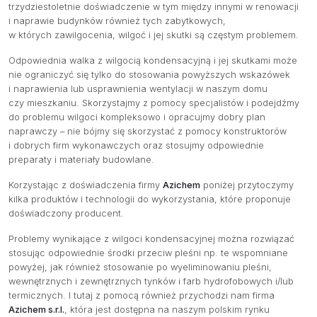
trzydziestoletnie doświadczenie w tym między innymi w renowacji
i naprawie budynków również tych zabytkowych,
w których zawilgocenia, wilgoć i jej skutki są częstym problemem.
Odpowiednia walka z wilgocią kondensacyjną i jej skutkami może
nie ograniczyć się tylko do stosowania powyższych wskazówek
i naprawienia lub usprawnienia wentylacji w naszym domu
czy mieszkaniu. Skorzystajmy z pomocy specjalistów i podejdźmy
do problemu wilgoci kompleksowo i opracujmy dobry plan
naprawczy – nie bójmy się skorzystać z pomocy konstruktorów
i dobrych firm wykonawczych oraz stosujmy odpowiednie
preparaty i materiały budowlane.
Korzystając z doświadczenia firmy
Azichem
poniżej przytoczymy
kilka produktów i technologii do wykorzystania, które proponuje
doświadczony producent.
Problemy wynikające z wilgoci kondensacyjnej można rozwiązać
stosując odpowiednie środki przeciw pleśni np. te wspomniane
powyżej, jak również stosowanie po wyeliminowaniu pleśni,
wewnętrznych i zewnętrznych tynków i farb hydrofobowych i/lub
termicznych. I tutaj z pomocą również przychodzi nam firma
Azichem s.r.l.
, która jest dostępna na naszym polskim rynku