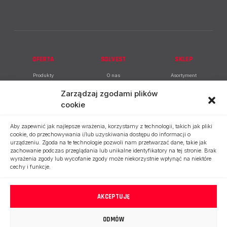
OFERTA
SOLVEST
SKLEP
Produkty
O nas
Asortyment
Doradztwo i
Baza wiedzy
Zarządzaj zgodami plików
zarządzanie budowlane
cookie
Kontakt
Izolacje i powłoki
ochronne
Polityka prywatności
Aby zapewnić jak najlepsze wrażenia, korzystamy z technologii, takich jak pliki
cookie, do przechowywania i/lub uzyskiwania dostępu do informacji o
Dystrybucja Azichem
urządzeniu. Zgoda na te technologie pozwoli nam przetwarzać dane, takie jak
zachowanie podczas przeglądania lub unikalne identyfikatory na tej stronie. Brak
Dystrybucja Carlisle
wyrażenia zgody lub wycofanie zgody może niekorzystnie wpłynąć na niektóre
cechy i funkcje.
AKCEPTUJĘ
SOLVEST
© 2026. Wszelkie prawa zastrzeżone.
Ustawienia plików cookie
.
ODMÓW
Powrót na górę