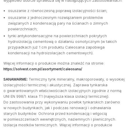
wyjątkowo dobrze sprawdza się w następujących zastosowaniach:
osuszanie z równoczesną poprawą izolacyjności ścian;
osuszanie z jednoczesnym rozwiązaniem problemów
związanych z kondensacją pary na ścianach o zimnych
powierzchniach;
tynki antykondensacyjne na powierzchniach pokrytych
hydroizolacją cementową o działaniu osmotycznym (w takich
przypadkach już 1 cm produktu Caleosana zapobiega
kondensacji na hydroizolacjach cementowych).
Więcej informacji o produkcie można znaleźć na stronie:
https://solvest.com.pl/asortyment/caleosana/
SANAWARME
:
Termiczny tynk mineralny, makroporowaty, o wysokiej
izolacyjności termicznej i akustycznej. Zaprawa tynkarska
o gwarantowanych właściwościach izolacyjnych zgodnie z normą
UNI EN 998/1: klasa T1 (najwyższa klasa izolacji termicznej).
Do zastosowania przy wykonywaniu powłok tynkarskich zarówno
w nowych budynkach, jak i podczas renowacji i odnawiania
starych budynków. Ochrona przed kondensacją i wilgocią
w pomieszczeniach wewnętrznych, naziemnych i piwnicznych.
Izolacja mostków termicznych. Więcej informacji o produkcie