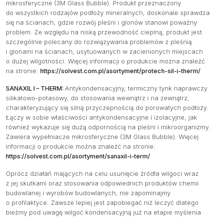
mikrosferyczne (3M Glass Bubble). Produkt przeznaczony
do wszystkich rodzajów podłoży mineralnych, doskonale sprawdza
się na ścianach, gdzie rozwój pleśni i glonów stanowi poważny
problem. Ze względu na niską przewodność cieplną, produkt jest
szczególnie polecany do rozwiązywania problemów z pleśnią
i glonami na ścianach, usytuowanych w zacienionych miejscach
o dużej wilgotności. Więcej informacji o produkcie można znaleźć
na stronie:
https://solvest.com.pl/asortyment/protech-sil-i-therm/
SANAXIL I – THERM:
Antykondensacyjny, termiczny tynk naprawczy
silikatowo-potasowy, do stosowania wewnątrz i na zewnątrz,
charakteryzujący się silną przyczepnością do porowatych podłoży.
Łączy w sobie właściwości antykondensacyjne i izolacyjne, jak
również wykazuje się dużą odpornością na pleśni i mikroorganizmy.
Zawiera wypełniacze mikrosferyczne (3M Glass Bubble). Więcej
informacji o produkcie można znaleźć na stronie:
https://solvest.com.pl/asortyment/sanaxil-i-term/
Oprócz działań mających na celu usunięcie źródła wilgoci wraz
z jej skutkami oraz stosowania odpowiednich produktów chemii
budowlanej i wyrobów budowlanych, nie zapominajmy
o profilaktyce. Zawsze lepiej jest zapobiegać niż leczyć dlatego
bieżmy pod uwagę wilgoć kondensacyjną już na etapie myślenia