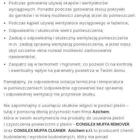
Podczas gotowania używaj okapów i wentylatorów
wyciągowych. Ponadto podczas gotowania stosuj pokrywki
do garnków i w miarę możliwości zamykaj drzwi do pomieszczeń.
Podczas kąpieli używaj wentylatora wyciągowego w łazience;
Odpowiednio i skutecznie wietrz pomieszczenia;
Zadbaj o odpowiednią i skuteczną wentylację pomieszczenia
m.in. zadbaj sprawną wentylację pomieszczenia, a jeżeli masz
zbyt szczelne okna rozważ możliwość zastosowania
nawiewników;
O NAS
Zaopatrz się w termometr i higrometr, co pozwoli Ci na kontrolę
OFERTA
i ewentualny wpływ na parametry powietrza w Twoim domu.
Pamiętajmy, że odpowiednia izolacja termiczna i temperatura
PRODUCENCI
w pomieszczeniach (odpowiednie ogrzewanie) bez sprawnej
i odpowiedniej wentylacji nie przyniesie skutku.
BAZA WIEDZY
Nie zapominajmy o usunięciu skutków wilgoci w postaci pleśni –
KONTAKT
tutaj z pomocną dłonią przychodzi nam firma
Azichem
,
która w swoim asortymencie ma produkty do usuwania pleśni
i czyszczenia powierzchni z pleśni –
C
ONSILEX MUFFA REMOVER
oraz
CONSILEX MUFFA CLEANER
.
Azichem s.r.l.
to producent chemii
budowlanej i wyrobów budowlanych, który ma ponad