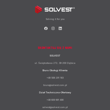
Solving it for you
SKONTAKTUJ SIĘ Z NAMI
SOLVEST
ul. Świętosława 272, 39-200 Dębica
Biuro Obsługi Klienta
+48 508 291 183
biuro@solvest.com.pl
Dział Techniczno-Ofertowy
+48 609 991 490
solvest@solvest.com.pl