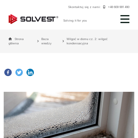
Skontaktuj się z nami:
+48 609 991 490
Solving it for you
Strona
Baza
Wilgoć w domu cz. 2: wilgoć
główna
wiedzy
kondensacyjna