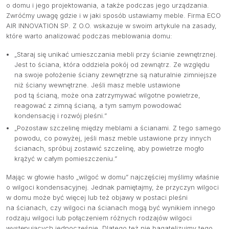
o domu i jego projektowania, a także podczas jego urządzania.
Zwróćmy uwagę gdzie i w jaki sposób ustawiamy meble. Firma ECO
AIR INNOVATION SP. Z O.O. wskazuje w swoim artykule na zasady,
które warto analizować podczas meblowania domu:
„Staraj się unikać umieszczania mebli przy ścianie zewnętrznej.
Jest to ściana, która oddziela pokój od zewnątrz. Ze względu
na swoje położenie ściany zewnętrzne są naturalnie zimniejsze
niż ściany wewnętrzne. Jeśli masz meble ustawione
pod tą ścianą, może ona zatrzymywać wilgotne powietrze,
reagować z zimną ścianą, a tym samym powodować
kondensację i rozwój pleśni.”
„Pozostaw szczelinę między meblami a ścianami. Z tego samego
powodu, co powyżej, jeśli masz meble ustawione przy innych
ścianach, spróbuj zostawić szczelinę, aby powietrze mogło
krążyć w całym pomieszczeniu.”
Mając w głowie hasło „wilgoć w domu” najczęściej myślimy właśnie
o wilgoci kondensacyjnej. Jednak pamiętajmy, że przyczyn wilgoci
w domu może być więcej lub też objawy w postaci pleśni
na ścianach, czy wilgoci na ścianach mogą być wynikiem innego
rodzaju wilgoci lub połączeniem różnych rodzajów wilgoci
występujących jednocześnie. Dlatego też nie bagatelizujmy tego