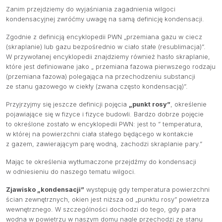
Zanim przejdziemy do wyjaśniania zagadnienia wilgoci
kondensacyjnej zwróćmy uwagę na samą definicję kondensacji.
Zgodnie z definicją encyklopedii PWN „przemiana gazu w ciecz
(skraplanie) lub gazu bezpośrednio w ciało stałe (resublimacja)”.
W przywołanej encyklopedii znajdziemy również hasło skraplanie,
które jest definiowane jako „ przemiana fazowa pierwszego rodzaju
(przemiana fazowa) polegająca na przechodzeniu substancji
ze stanu gazowego w ciekły (zwana często kondensacją)”.
Przyjrzyjmy się jeszcze definicji pojęcia
„punkt rosy”
, określenie
pojawiające się w fizyce i fizyce budowli. Bardzo dobrze pojęcie
to określone zostało w encyklopedii PWN: jest to ” temperatura,
w której na powierzchni ciała stałego będącego w kontakcie
z gazem, zawierającym parę wodną, zachodzi skraplanie pary.”
Mając te określenia wytłumaczone przejdźmy do kondensacji
w odniesieniu do naszego tematu wilgoci.
Zjawisko „kondensacji”
występuję gdy temperatura powierzchni
ścian zewnętrznych, okien jest niższa od „punktu rosy” powietrza
wewnętrznego. W szczególności dochodzi do tego, gdy para
wodna w powietrzu w naszym domu nagle przechodzi ze stanu