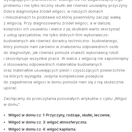
problemu i nie tylko leczmy skutki ale również usuwajmy przyczyny.
Dobra diagnostyka źródeł wilgoci, w naszych domach
i mieszkaniach to podstawa od której powinniśmy zacząć walkę
z wilgocią. Przy diagnozowaniu źródeł wilgoci, a w dalszej
kolejności ich usuwaniu i walce z jej skutkami warto skorzystać
z usług specjalistów, nie tylko dobrych firm wykonawczo-
budowlanych ale również doradcy techniczno- budowlanego,
który pomoże nam zarówno w znalezieniu odpowiednich osób
do diagnostyki, jak również pomoże znaleźć wykonawcę robót
i skoordynuje wszystkie prace. W walce z wilgocią nie zapominajmy
o stosowaniu odpowiednich materiałów budowlanych
oraz materiałów usuwających pleśń i czyszczących powierzchnie
na których wystąpiła. Jedynie kompleksowe podejście
do zagadnienia wilgoci w domu pomoże nam się z nią skutecznie
uporać.
Zachęcamy do przeczytania pozostałych artykułów z cyklu „Wilgoć
w domu”:
Wilgoć w domu cz. 1: Przyczyny, rodzaje, skutki, leczenie;
Wilgoć w domu cz. 3: wilgoć atmosferyczna
;
Wilgoć w domu cz. 4: wilgoć kapilarna
;