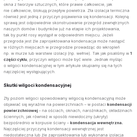
okna z tworzyw sztucznych, które prawie całkowicie, jak
nie całkowicie, blokują przepływ powietrza. Zła izolacja termiczna
również jest jedną z przyczyn pojawienia się kondensacji. Kolejną
sprawą jest odpowiednie skonstruowanie przegród zewnętrznych
naszych domów i budynków już na etapie ich projektowania,
tak by punkt rosy wystąpił w odpowiednim miejscu. Jeżeli
przegroda jest źle zaprojektowana kondensacja może nastąpić
w różnych miejscach w przegrodzie prowadząc do wkropleń
np. w murze lub warstwie izolacji (np. wełnie). Tak jak pisaliśmy w
1
części cyklu
, przyczyn wilgoci może być wiele. Jednak myśląc
o wilgoci kondensacyjnej w tym artykule skupiamy się na tych
najczęściej występujących.
Skutki wilgoci kondensacyjnej
Zły poziom wilgoci spowodowany wilgocią kondensacyjną może
objawiać się wyraźnie na powierzchniach – w postaci
kondensacji
powierzchniowej
– na ościach, oknach, narożnikach, okładzinach
ściennych, jak również w sposób niewidoczny (ukryty)
bezpośrednio w korpusie ściany –
kondensacja wewnętrzna.
Najczęściej przyczyną kondensacji wewnętrznej jest
niedostateczna lub źle zaprojektowania lub wykonana izolacja