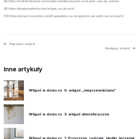
[8] https://krokdozdrowia.com/wilgoc-kondensacyjna-co-to-jest-i-jak-jej-unikac/
[9] https://ekodocieplenia.com/wilgoc_na_oknach/
[10] https://ecoairinnovation.com/8-sposobow-na-skraplanie-sie-wody-na-scianach/
Poprzedni artykuł
Następny artykuł
Inne artykuły
Wilgoć w domu cz. 6: wilgoć „nieprzewidziana”
Wilgoć w domu cz. 3: wilgoć atmosferyczna
Wilgoć w domu cz. 1: Przyczyny, rodzaje, skutki, leczenie