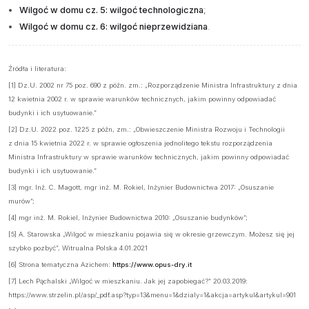
Wilgoć w domu cz. 5: wilgoć technologiczna
;
Wilgoć w domu cz. 6: wilgoć nieprzewidziana
.
Źródła i literatura:
[1] Dz.U. 2002 nr 75 poz. 690 z późn. zm.: „Rozporządzenie Ministra Infrastruktury z dnia
12 kwietnia 2002 r. w sprawie warunków technicznych, jakim powinny odpowiadać
budynki i ich usytuowanie.”
[2] Dz.U. 2022 poz. 1225 z późn, zm.: „Obwieszczenie Ministra Rozwoju i Technologii
z dnia 15 kwietnia 2022 r. w sprawie ogłoszenia jednolitego tekstu rozporządzenia
Ministra Infrastruktury w sprawie warunków technicznych, jakim powinny odpowiadać
budynki i ich usytuowanie.”
[3] mgr. Inż. C. Magott, mgr inż. M. Rokiel, Inżynier Budownictwa 2017: „Osuszanie
murów”;
[4] mgr inż. M. Rokiel, Inżynier Budownictwa 2010: „Osuszanie budynków”;
[5] A. Starowska „Wilgoć w mieszkaniu pojawia się w okresie grzewczym. Możesz się jej
szybko pozbyć”, Witrualna Polska 4.01.2021
[6] Strona tematyczna Azichem:
https://www.opus-dry.it
[7] Lech Pąchalski „Wilgoć w mieszkaniu. Jak jej zapobiegać?” 20.03.2019:
https://www.strzelin.pl/asp/_pdf.asp?typ=13&menu=1&dzialy=1&akcja=artykul&artykul=901