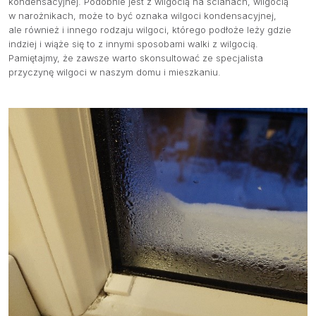
kondensacyjnej. Podobnie jest z wilgocią na ścianach, wilgocią
w narożnikach, może to być oznaka wilgoci kondensacyjnej,
ale również i innego rodzaju wilgoci, którego podłoże leży gdzie
indziej i wiąże się to z innymi sposobami walki z wilgocią.
Pamiętajmy, że zawsze warto skonsultować ze specjalista
przyczynę wilgoci w naszym domu i mieszkaniu.