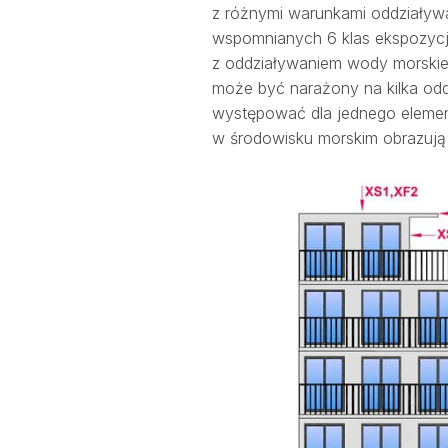
z różnymi warunkami oddziaływa
wspomnianych 6 klas ekspozycj
z oddziaływaniem wody morskie
może być narażony na kilka odd
występować dla jednego element
w środowisku morskim obrazują 