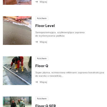
Więcej
Azichem
Floor Level
Samopoziomująca, szybkowiążąca zaprawa
do wyrównywania podłoża
Więcej
Azichem
Floor Q
Super płynna, wzmocniona włóknami zaprawa konstrukcyjna
do warstw o niewielkiej…
Więcej
Azichem
Floor Q SFR