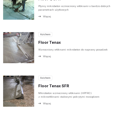
Płynny mikrobeton wzmocniony włóknami o bardzo dobrych
parametrach użytkowych
Więcej
Azichem
Floor Tenax
Wzmocniony włóknami mikrobeton do naprawy posadzek
Więcej
Azichem
Floor Tenax SFR
Mikrobeton wzmocniony włóknami (HPFRC)
z mikrowłóknami stalowymi pokrytymi mosiądzem
Więcej