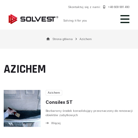
Skontaktuj się z nami:
+48 609 991 490
Solving it for you
Strona główna
Azichem
AZICHEM
Azichem
Consilex ST
Bezbarwny środek konsolidujący przeznaczony do renowacji
obiektów zabytkowych
Więcej