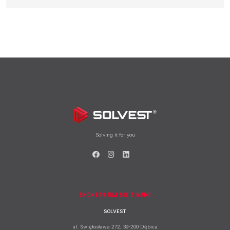
Solving it for you
SKONTAKTUJ SIĘ Z NAMI
SOLVEST
ul. Świętosława 272, 39-200 Dębica