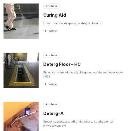
Azichem
Curing Aid
Utwardzacz w dyspersji wodnej do betonu
Więcej
Azichem
Deterg Floor – HC
Biologiczny środek do szybkiego usuwania węglowodorów
(HC)
Więcej
Azichem
Deterg-A
Środek czyszczący, odkamieniający, katalizator soli
o kwasowym pH