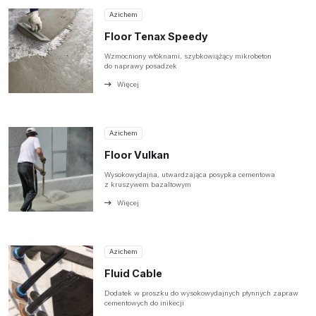
Azichem
Floor Tenax Speedy
Wzmocniony włóknami, szybkowiążący mikrobeton
do naprawy posadzek
Więcej
Azichem
Floor Vulkan
Wysokowydajna, utwardzająca posypka cementowa
z kruszywem bazaltowym
O NAS
Więcej
OFERTA
PRODUCENCI
Azichem
Fluid Cable
BAZA WIEDZY
Dodatek w proszku do wysokowydajnych płynnych zapraw
cementowych do inikecji
KONTAKT