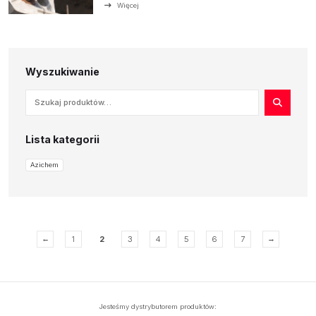
Więcej
Wyszukiwanie
Lista kategorii
Azichem
←
→
1
2
3
4
5
6
7
Jesteśmy dystrybutorem produktów: