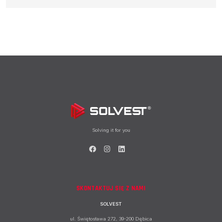
Solving it for you
SKONTAKTUJ SIĘ Z NAMI
SOLVEST
ul. Świętosława 272, 39-200 Dębica