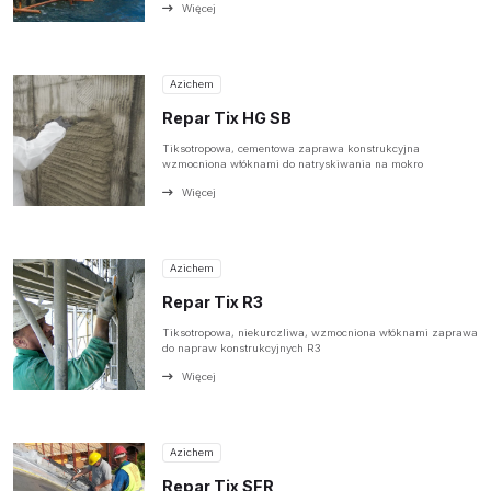
Więcej
Azichem
Repar Tix HG SB
Tiksotropowa, cementowa zaprawa konstrukcyjna
wzmocniona włóknami do natryskiwania na mokro
Więcej
Azichem
Repar Tix R3
Tiksotropowa, niekurczliwa, wzmocniona włóknami zaprawa
do napraw konstrukcyjnych R3
Więcej
Azichem
Repar Tix SFR