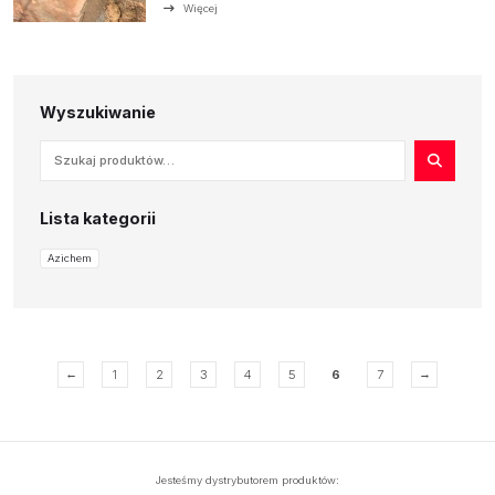
Więcej
Wyszukiwanie
Lista kategorii
Azichem
←
→
1
2
3
4
5
6
7
Jesteśmy dystrybutorem produktów: