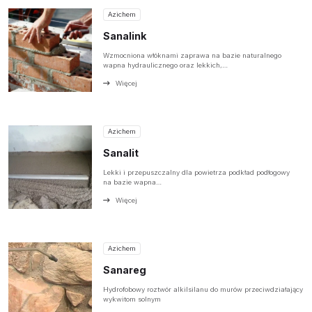
Azichem
Sanalink
Wzmocniona włóknami zaprawa na bazie naturalnego
wapna hydraulicznego oraz lekkich,…
Więcej
Azichem
Sanalit
Lekki i przepuszczalny dla powietrza podkład podłogowy
na bazie wapna…
O NAS
Więcej
OFERTA
PRODUCENCI
Azichem
Sanareg
BAZA WIEDZY
Hydrofobowy roztwór alkilsilanu do murów przeciwdziałający
wykwitom solnym
KONTAKT