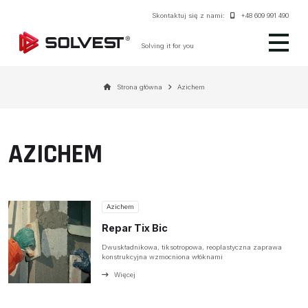
Skontaktuj się z nami:
+48 609 991 490
Solving it for you
Strona główna
Azichem
AZICHEM
Azichem
Repar Tix Bic
Dwuskładnikowa, tiksotropowa, reoplastyczna zaprawa
konstrukcyjna wzmocniona włóknami
Więcej