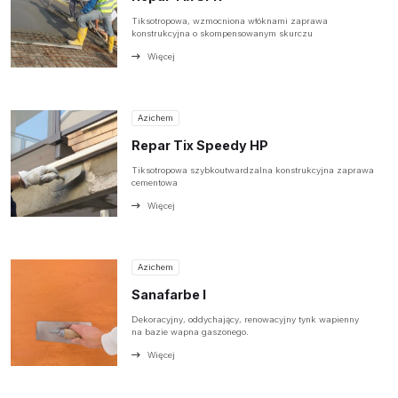
Tiksotropowa, wzmocniona włóknami zaprawa
konstrukcyjna o skompensowanym skurczu
Więcej
Azichem
Repar Tix Speedy HP
Tiksotropowa szybkoutwardzalna konstrukcyjna zaprawa
cementowa
Więcej
Azichem
Sanafarbe I
Dekoracyjny, oddychający, renowacyjny tynk wapienny
na bazie wapna gaszonego.
Więcej